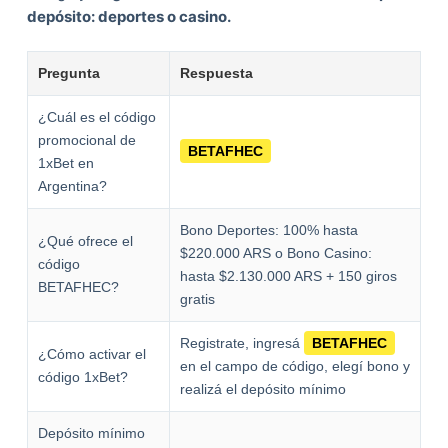
depósito: deportes o casino.
Pregunta
Respuesta
¿Cuál es el código
promocional de
BETAFHEC
1xBet en
Argentina?
Bono Deportes: 100% hasta
¿Qué ofrece el
$220.000 ARS o Bono Casino:
código
hasta $2.130.000 ARS + 150 giros
BETAFHEC?
gratis
Registrate, ingresá
BETAFHEC
¿Cómo activar el
en el campo de código, elegí bono y
código 1xBet?
realizá el depósito mínimo
Depósito mínimo