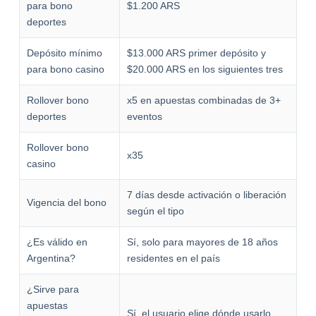
para bono
$1.200 ARS
deportes
Depósito mínimo
$13.000 ARS primer depósito y
para bono casino
$20.000 ARS en los siguientes tres
Rollover bono
x5 en apuestas combinadas de 3+
deportes
eventos
Rollover bono
x35
casino
7 días desde activación o liberación
Vigencia del bono
según el tipo
¿Es válido en
Sí, solo para mayores de 18 años
Argentina?
residentes en el país
¿Sirve para
apuestas
Sí, el usuario elige dónde usarlo