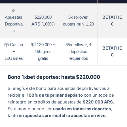
🏈
Apuestas
$220.000
5x rollover,
BETAFHE
Deportiva
ARS (100%)
cuotas mín. 1.20
C
s
🎲 Casino
$2.130.000 +
35x rollover, 4
BETAFHE
+
150 giros
depósitos
C
1xGames
gratis
requeridos
Bono 1xbet deportes: hasta $220.000
Si elegís este bono para apuestas deportivas vas a
recibir el
100% de tu primer depósito
con un tope de
reintegro en créditos de apuestas
de
$220.000 ARS.
Este monto puede ser
usado en todos los deportes
,
tanto
en apuestas pre-match o apuestas en vivo.