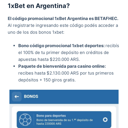
1xBet en Argentina?
El código promocional 1xBet Argentina es BETAFHEC.
Al registrarte ingresando este código podés acceder a
uno de los dos bonos 1xbet:
Bono código promocional 1xbet deportes:
recibís
el 100% de tu primer depósito en créditos de
apuestas hasta $220.000 ARS.
Paquete de bienvenida para casino online:
recibes hasta $2.130.000 ARS por tus primeros
depósitos + 150 giros gratis.