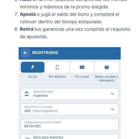
mínimos y máximos de la promo elegida.
Apostá
o jugá el saldo del bono y completá el
rollover
dentro del tiempo estipulado.
Retirá
tus ganancias una vez cumplido el requisito
de apuestas.