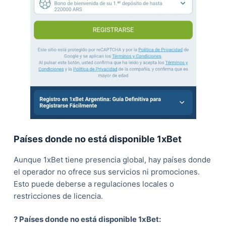
Países donde no está disponible 1xBet
Aunque 1xBet tiene presencia global, hay países donde
el operador no ofrece sus servicios ni promociones.
Esto puede deberse a regulaciones locales o
restricciones de licencia.
? Países donde no está disponible 1xBet: