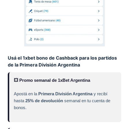
Usá el 1xbet bono de Cashback para los partidos
de la Primera División Argentina
💥 Promo semanal de 1xBet Argentina
Apostá en la
Primera División Argentina
y recibí
hasta
25% de devolución
semanal en tu cuenta de
bonos.