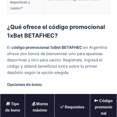
deportivas y
casino?
¿Qué ofrece el código promocional
1xBet BETAFHEC?
El
código promocional 1xBet BETAFHEC
en Argentina
ofrece dos bonos de bienvenida: uno para apuestas
deportivas y otro para casino. Registrate, ingresá el
código y obtené beneficios extra sobre tu primer
depósito según la opción elegida.
Opciones de bono:
🔑 Código
🎁 Tipo
💰 Monto
✅ Requisitos
promocio
de bono
máximo
nal