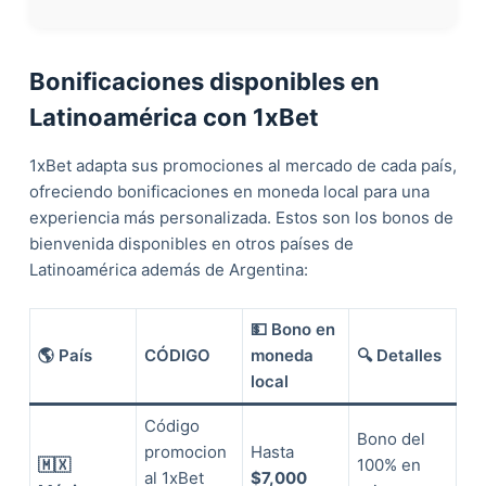
Bonificaciones disponibles en
Latinoamérica con 1xBet
1xBet adapta sus promociones al mercado de cada país,
ofreciendo bonificaciones en moneda local para una
experiencia más personalizada. Estos son los bonos de
bienvenida disponibles en otros países de
Latinoamérica además de Argentina:
💵 Bono en
🌎 País
CÓDIGO
moneda
🔍 Detalles
local
Código
Bono del
promocion
Hasta
🇲🇽
100% en
al 1xBet
$7,000