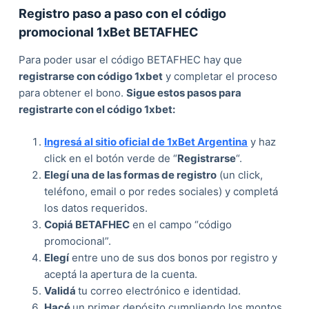
Registro paso a paso con el código
promocional 1xBet BETAFHEC
Para poder usar el código BETAFHEC hay que
registrarse con código 1xbet
y completar el proceso
para obtener el bono.
Sigue estos pasos para
registrarte con el código 1xbet:
Ingresá al sitio oficial de 1xBet Argentina
y haz
click en el botón verde de “
Registrarse
“.
Elegí una de las formas de registro
(un click,
teléfono, email o por redes sociales) y completá
los datos requeridos.
Copiá BETAFHEC
en el campo “código
promocional”.
Elegí
entre uno de sus dos bonos por registro y
aceptá la apertura de la cuenta.
Validá
tu correo electrónico e identidad.
Hacé
un primer depósito cumpliendo los montos