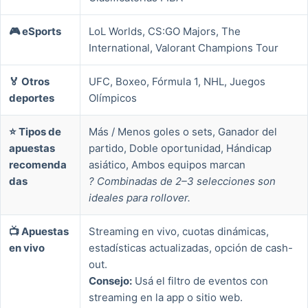
🎮 eSports
LoL Worlds, CS:GO Majors, The
International, Valorant Champions Tour
🏅 Otros
UFC, Boxeo, Fórmula 1, NHL, Juegos
deportes
Olímpicos
⭐ Tipos de
Más / Menos goles o sets, Ganador del
apuestas
partido, Doble oportunidad, Hándicap
recomenda
asiático, Ambos equipos marcan
das
? Combinadas de 2–3 selecciones son
ideales para rollover.
📺 Apuestas
Streaming en vivo, cuotas dinámicas,
en vivo
estadísticas actualizadas, opción de cash-
out.
Consejo:
Usá el filtro de eventos con
streaming en la app o sitio web.