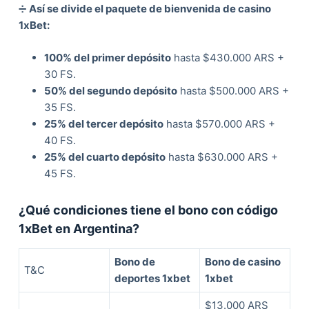
➗
Así se divide el paquete de bienvenida de casino
1xBet:
100% del primer depósito
hasta $430.000 ARS +
30 FS.
50% del segundo depósito
hasta $500.000 ARS +
35 FS.
25% del tercer depósito
hasta $570.000 ARS +
40 FS.
25% del cuarto depósito
hasta $630.000 ARS +
45 FS.
¿Qué condiciones tiene el
bono
con código
1xBet en Argentina?
Bono de
Bono de casino
T&C
deportes 1xbet
1xbet
$13.000 ARS