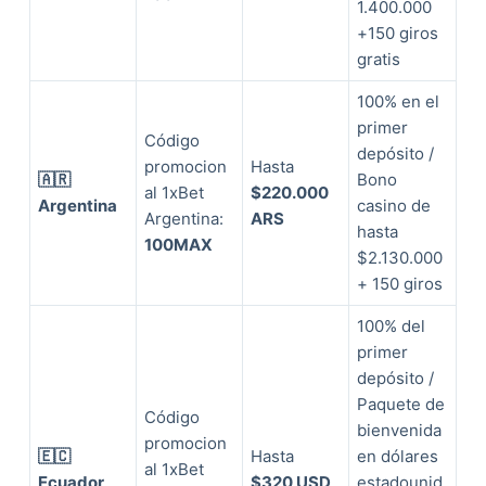
1.400.000
+150 giros
gratis
100% en el
primer
Código
depósito /
promocion
Hasta
🇦🇷
Bono
al 1xBet
$220.000
Argentina
casino de
Argentina:
ARS
hasta
100MAX
$2.130.000
+ 150 giros
100% del
primer
depósito /
Paquete de
Código
bienvenida
promocion
🇪🇨
Hasta
en dólares
al 1xBet
Ecuador
$320 USD
estadounid