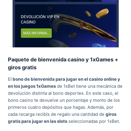
Paquete de bienvenida casino y 1xGames +
giros gratis
El
bono de bienvenida para jugar en el casino online y
en los juegos 1xGames
de 1xBet tiene una mecánica de
devolución distinta al bono deportes. En este caso, el
bono casino te devuelve un porcentaje y monto de los
primeros cuatro depósitos que hagas. Además, por
cada recarga recibís de regalo una cantidad de
giros
gratis para jugar en las slots
seleccionadas por 1xBet.